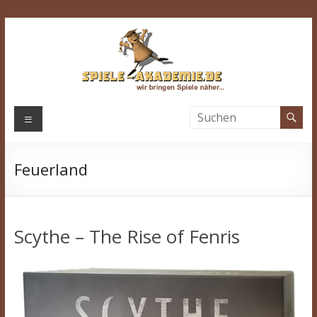
Zum
Inhalt
springen
Spiele-
Menü
Akademie.de
Feuerland
Wir
bringen
Spiele
näher…
Scythe – The Rise of Fenris