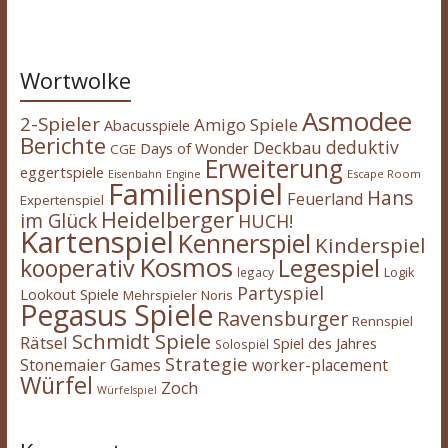
Wortwolke
Asmodee
2-Spieler
Amigo Spiele
Abacusspiele
Berichte
deduktiv
Deckbau
Days of Wonder
CGE
Erweiterung
eggertspiele
Escape Room
Eisenbahn
Engine
Familienspiel
Hans
Feuerland
Expertenspiel
Heidelberger
im Glück
HUCH!
Kartenspiel
Kennerspiel
Kinderspiel
Kosmos
kooperativ
Legespiel
legacy
Logik
Partyspiel
Lookout Spiele
Mehrspieler
Noris
Pegasus Spiele
Ravensburger
Rennspiel
Schmidt Spiele
Rätsel
Spiel des Jahres
Solospiel
Strategie
Stonemaier Games
worker-placement
Würfel
Zoch
Würfelspiel