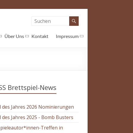
Über Uns
Kontakt
Impressum
Brettspiel-News
l des Jahres 2026 Nominierungen
l des Jahres 2025 - Bomb Busters
Spieleautor*innen-Treffen in