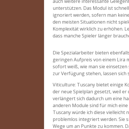
auch weitere interessante Gelegen
unterstützen. Das Modul ist schnel
ignoriert werden, sofern man keine
den meisten Situationen nicht spie
Komplexität wirklich zu erhöhen. L
dass manche Spieler länger brauch
Die Spezialarbeiter bieten ebenfal
geringen Aufpreis von einem Lira m
sofort weiß, wie man sie einsetzen 
zur Verfügung stehen, lassen sich 
Viticulture: Tuscany bietet einige 
der neue Spielplan gesetzt, weil er 
verlängert sich dadurch um eine hal
anderen Module sind für mich eine 
Tuscany würde ich diese vielleicht
problemlos integriert werden. Sie 
Wege um an Punkte zu kommen. Das