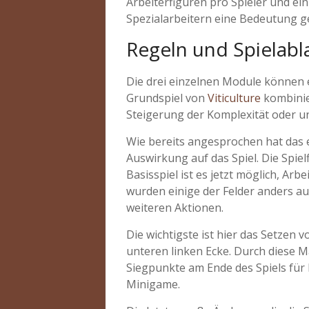
Arbeiterfiguren pro Spieler und ein
Spezialarbeitern eine Bedeutung g
Regeln und Spielabl
Die drei einzelnen Module können 
Grundspiel von
Viticulture
kombinie
Steigerung der Komplexität oder un
Wie bereits angesprochen hat das 
Auswirkung auf das Spiel. Die Spie
Basisspiel ist es jetzt möglich, Arbe
wurden einige der Felder anders auf
weiteren Aktionen.
Die wichtigste ist hier das Setzen 
unteren linken Ecke. Durch diese M
Siegpunkte am Ende des Spiels für 
Minigame.