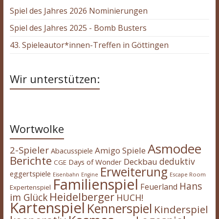
Spiel des Jahres 2026 Nominierungen
Spiel des Jahres 2025 - Bomb Busters
43. Spieleautor*innen-Treffen in Göttingen
Wir unterstützen:
Wortwolke
Asmodee
2-Spieler
Amigo Spiele
Abacusspiele
Berichte
deduktiv
Deckbau
Days of Wonder
CGE
Erweiterung
eggertspiele
Escape Room
Eisenbahn
Engine
Familienspiel
Hans
Feuerland
Expertenspiel
Heidelberger
im Glück
HUCH!
Kartenspiel
Kennerspiel
Kinderspiel