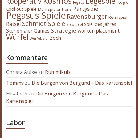
Kosmos
kooperativ
Legespiel
legacy
Logik
Partyspiel
Lookout Spiele
Mehrspieler
Noris
Pegasus Spiele
Ravensburger
Rennspiel
Schmidt Spiele
Rätsel
Spiel des Jahres
Solospiel
Strategie
Stonemaier Games
worker-placement
Würfel
Zoch
Würfelspiel
Kommentare
Christa Aulke
zu
Rummikub
Tommy
zu
Die Burgen von Burgund – Das Kartenspiel
Elisabeth
zu
Die Burgen von Burgund – Das
Kartenspiel
Labor