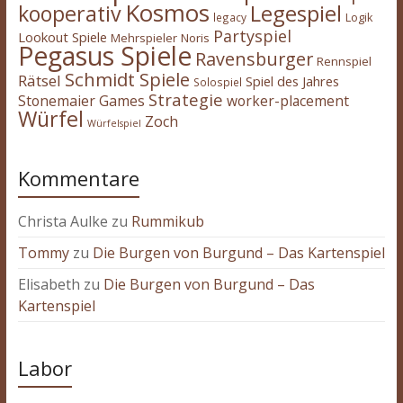
Kosmos
kooperativ
Legespiel
legacy
Logik
Partyspiel
Lookout Spiele
Mehrspieler
Noris
Pegasus Spiele
Ravensburger
Rennspiel
Schmidt Spiele
Rätsel
Spiel des Jahres
Solospiel
Strategie
Stonemaier Games
worker-placement
Würfel
Zoch
Würfelspiel
Kommentare
Christa Aulke
zu
Rummikub
Tommy
zu
Die Burgen von Burgund – Das Kartenspiel
Elisabeth
zu
Die Burgen von Burgund – Das
Kartenspiel
Labor