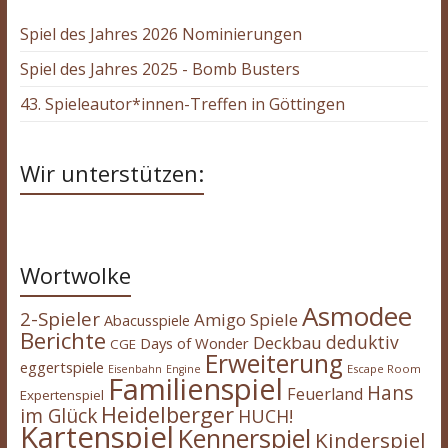
Spiel des Jahres 2026 Nominierungen
Spiel des Jahres 2025 - Bomb Busters
43. Spieleautor*innen-Treffen in Göttingen
Wir unterstützen:
Wortwolke
Asmodee
2-Spieler
Amigo Spiele
Abacusspiele
Berichte
deduktiv
Deckbau
Days of Wonder
CGE
Erweiterung
eggertspiele
Escape Room
Eisenbahn
Engine
Familienspiel
Hans
Feuerland
Expertenspiel
Heidelberger
im Glück
HUCH!
Kartenspiel
Kennerspiel
Kinderspiel