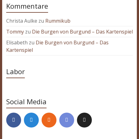
Kommentare
Christa Aulke
zu
Rummikub
Tommy
zu
Die Burgen von Burgund – Das Kartenspiel
Elisabeth
zu
Die Burgen von Burgund – Das
Kartenspiel
Labor
Social Media