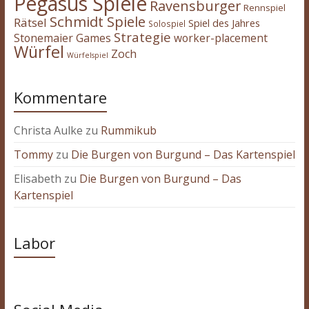
Pegasus Spiele
Ravensburger
Rennspiel
Schmidt Spiele
Rätsel
Spiel des Jahres
Solospiel
Strategie
Stonemaier Games
worker-placement
Würfel
Zoch
Würfelspiel
Kommentare
Christa Aulke
zu
Rummikub
Tommy
zu
Die Burgen von Burgund – Das Kartenspiel
Elisabeth
zu
Die Burgen von Burgund – Das
Kartenspiel
Labor