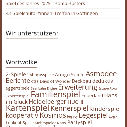
Spiel des Jahres 2025 - Bomb Busters
43. Spieleautor*innen-Treffen in Göttingen
Wir unterstützen:
Wortwolke
Asmodee
2-Spieler
Amigo Spiele
Abacusspiele
Berichte
deduktiv
Deckbau
Days of Wonder
CGE
Erweiterung
eggertspiele
Escape Room
Eisenbahn
Engine
Familienspiel
Hans
Feuerland
Expertenspiel
Heidelberger
im Glück
HUCH!
Kartenspiel
Kennerspiel
Kinderspiel
Kosmos
kooperativ
Legespiel
legacy
Logik
Partyspiel
Lookout Spiele
Mehrspieler
Noris