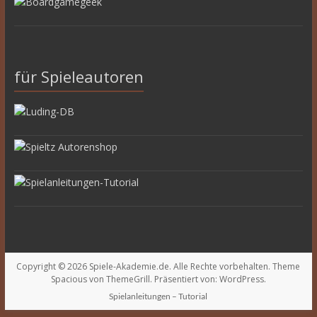
für Spieleautoren
Copyright © 2026
Spiele-Akademie.de
. Alle Rechte vorbehalten. Theme
Spacious
von ThemeGrill. Präsentiert von:
WordPress
.
Spielanleitungen – Tutorial