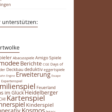
tingen
 unterstützen:
rtwolke
pieler
Amigo Spiele
Abacusspiele
modee
Berichte
Days of
CGE
deduktiv
Deckbau
der
eggertspiele
Erweiterung
Escape
bahn
Engine
Expertenspiel
m
milienspiel
Feuerland
Heidelberger
s im Glück
Kartenspiel
H!
nnerspiel
Kinderspiel
Kosmos
operativ
legacy