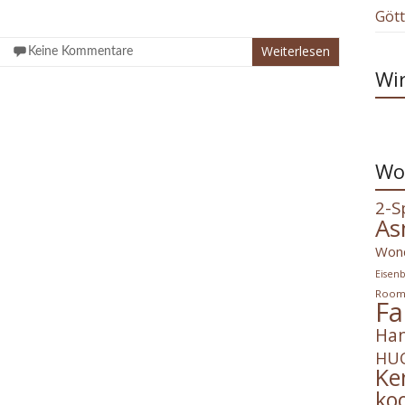
Göt
Weiterlesen
Keine Kommentare
Wir
Wo
2-S
As
Won
Eisen
Roo
Fa
Han
HUC
Ke
ko