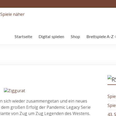
Startseite
Digital spielen
Shop
Brettspiele A-Z
Spie
n sich wieder zusammengetan und ein neues
Spie
h dem großen Erfolg der Pandemic Legacy Serie
ariante von Zug um Zug Legenden des Westens.
43. 