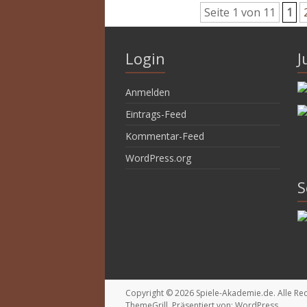
Seite 1 von 11
1
Login
J
Anmelden
Eintrags-Feed
Kommentar-Feed
WordPress.org
S
Copyright © 2026
Spiele-Akademie.de
. Alle R
ThemeGrill. Präsentiert von:
WordPress
.