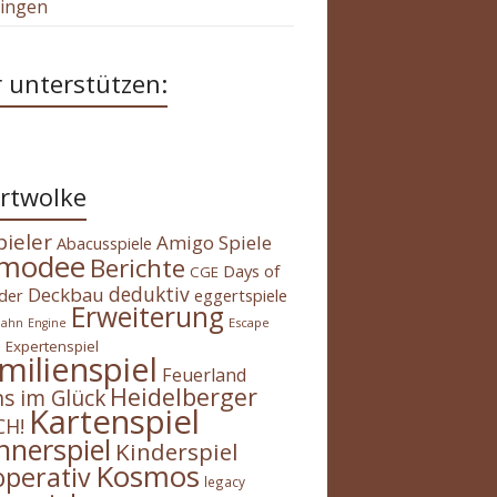
tingen
 unterstützen:
rtwolke
pieler
Amigo Spiele
Abacusspiele
modee
Berichte
Days of
CGE
deduktiv
Deckbau
der
eggertspiele
Erweiterung
Escape
bahn
Engine
Expertenspiel
m
milienspiel
Feuerland
Heidelberger
s im Glück
Kartenspiel
H!
nnerspiel
Kinderspiel
Kosmos
operativ
legacy