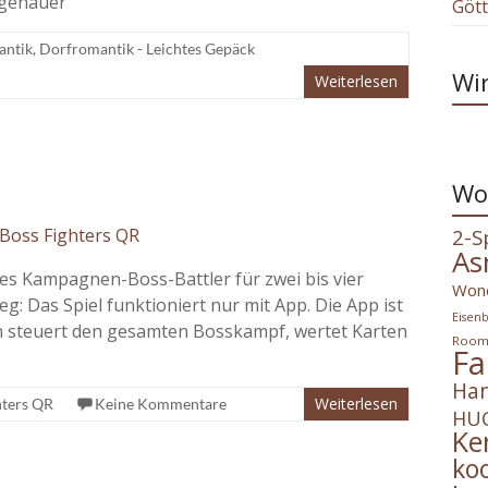
r genauer
Göt
antik
,
Dorfromantik - Leichtes Gepäck
Wir
Weiterlesen
Wo
2-S
As
ves Kampagnen-Boss-Battler für zwei bis vier
Won
: Das Spiel funktioniert nur mit App. Die App ist
Eisen
rn steuert den gesamten Bosskampf, wertet Karten
Roo
Fa
Han
Weiterlesen
hters QR
Keine Kommentare
HUC
Ke
ko