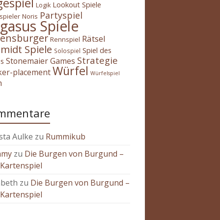
gespiel
Lookout Spiele
Logik
Partyspiel
spieler
Noris
gasus Spiele
ensburger
Rätsel
Rennspiel
midt Spiele
Spiel des
Solospiel
Strategie
Stonemaier Games
es
Würfel
ker-placement
Würfelspiel
h
mmentare
sta Aulke
zu
Rummikub
mmy
zu
Die Burgen von Burgund –
Kartenspiel
abeth
zu
Die Burgen von Burgund –
Kartenspiel