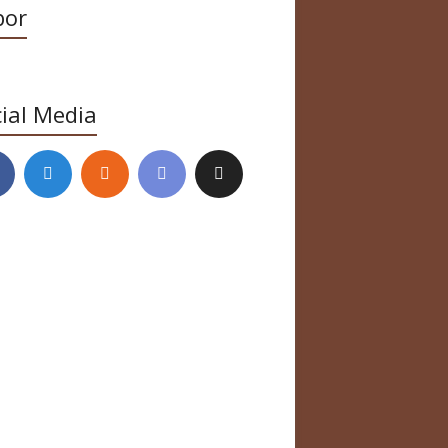
bor
ial Media