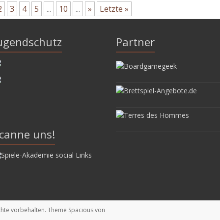
2
3
4
5
...
10
...
»
Letzte »
ugendschutz
Partner
canne uns!
echte vorbehalten. Theme
Spacious
von