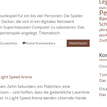
Le
Mehr
Pe
unkspiel für ein bis vier Personen. Die Spieler
Rav
ecker, die sich in ein digitales Netzwerk
Sch
en Supermassiven Computer zu sabotieren. Das
Jahr
Expertenspiel angelegt. Thematisch
wor
Zoc
Weiterlesen
Zusatzinfos
Keine Kommentare
Ko
Chri
To
Das 
down. Zehn Sekunden, ein Plättchen, eine
Elis
ssen – und hoffen, dass die gedankliche Laserlinie
Das 
ehst. In Light Speed Arena werden zitternde Hände