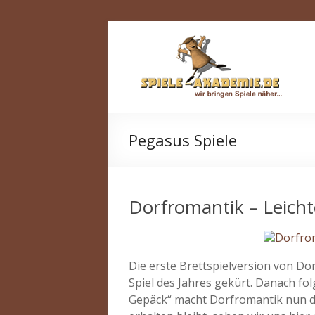
Zum
Spiele-
Inhalt
springen
Akademie.de
Wir
bringen
Spiele
Pegasus Spiele
näher…
Dorfromantik – Leich
Die erste Brettspielversion von D
Spiel des Jahres gekürt. Danach fol
Gepäck“ macht Dorfromantik nun de