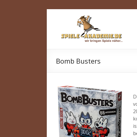
Zum
Spiele-
Inhalt
springen
Akademie.de
Wir
bringen
Spiele
Bomb Busters
näher…
D
v
2
k
i
b