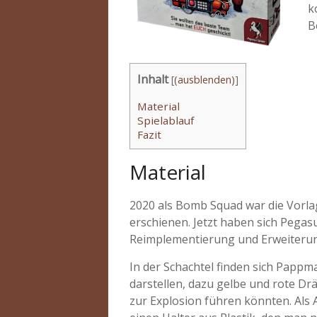
k
B
Inhalt
[
(ausblenden)
]
Material
Spielablauf
Fazit
Material
2020 als Bomb Squad war die Vorla
erschienen. Jetzt haben sich Pegas
Reimplementierung und Erweiteru
In der Schachtel finden sich Pappm
darstellen, dazu gelbe und rote Dr
zur Explosion führen könnten. Als A