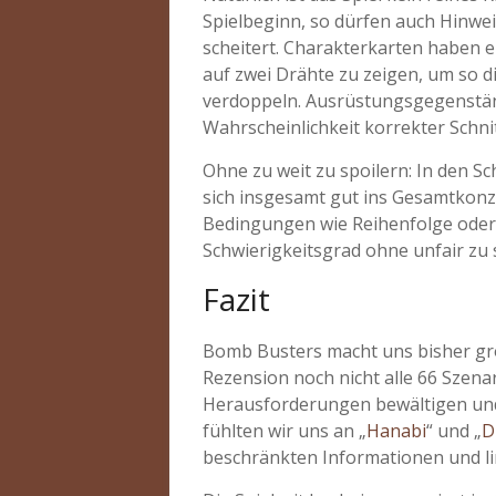
Spielbeginn, so dürfen auch Hinwe
scheitert. Charakterkarten haben e
auf zwei Drähte zu zeigen, um so d
verdoppeln. Ausrüstungsgegenständ
Wahrscheinlichkeit korrekter Schni
Ohne zu weit zu spoilern: In den S
sich insgesamt gut ins Gesamtkonz
Bedingungen wie Reihenfolge oder 
Schwierigkeitsgrad ohne unfair zu 
Fazit
Bomb Busters macht uns bisher gr
Rezension noch nicht alle 66 Szena
Herausforderungen bewältigen und 
fühlten wir uns an „
Hanabi
“ und „
D
beschränkten Informationen und l