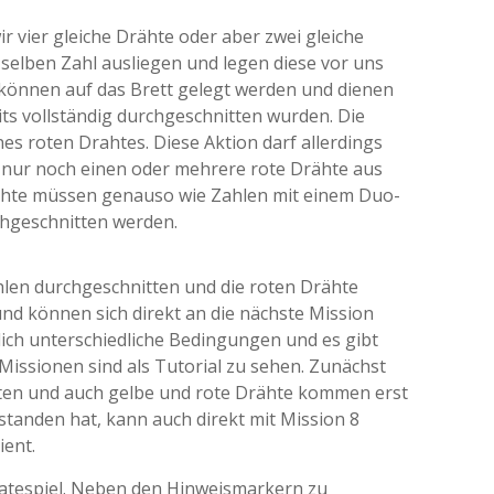
r vier gleiche Drähte oder aber zwei gleiche
 selben Zahl ausliegen und legen diese vor uns
 können auf das Brett gelegt werden und dienen
its vollständig durchgeschnitten wurden. Die
ines roten Drahtes. Diese Aktion darf allerdings
nur noch einen oder mehrere rote Drähte aus
rähte müssen genauso wie Zahlen mit einem Duo-
chgeschnitten werden.
hlen durchgeschnitten und die roten Drähte
und können sich direkt an die nächste Mission
ich unterschiedliche Bedingungen und es gibt
 Missionen sind als Tutorial zu sehen. Zunächst
ähten und auch gelbe und rote Drähte kommen erst
standen hat, kann auch direkt mit Mission 8
ient.
s Ratespiel. Neben den Hinweismarkern zu