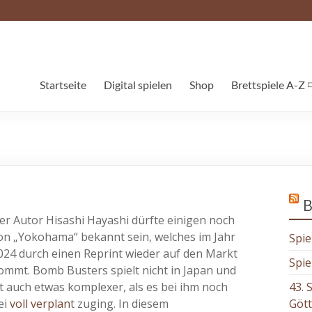
Startseite
Digital spielen
Shop
Brettspiele A-Z
B
er Autor Hisashi Hayashi dürfte einigen noch
on „Yokohama“ bekannt sein, welches im Jahr
Spie
024 durch einen Reprint wieder auf den Markt
Spie
ommt. Bomb Busters spielt nicht in Japan und
43. 
st auch etwas komplexer, als es bei ihm noch
Göt
ei
voll verplan
t zuging. In diesem