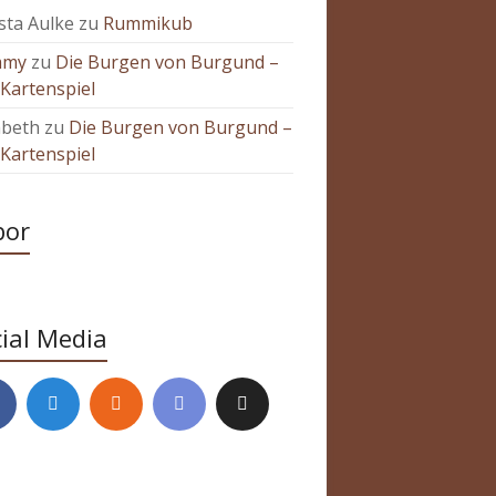
sta Aulke
zu
Rummikub
mmy
zu
Die Burgen von Burgund –
Kartenspiel
abeth
zu
Die Burgen von Burgund –
Kartenspiel
bor
ial Media