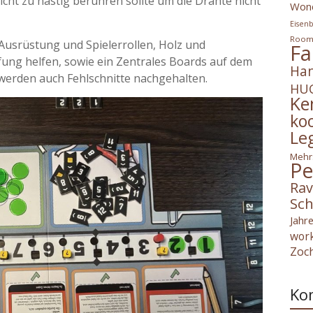
icht zu hastig berühren sollte um die Drähte nicht
Won
Eisen
Roo
 Ausrüstung und Spielerrollen, Holz und
Fa
rfung helfen, sowie ein Zentrales Boards auf dem
Han
 werden auch Fehlschnitte nachgehalten.
HUC
Ke
ko
Le
Mehr
Pe
Rav
Sch
Jahr
wor
Zoc
Ko