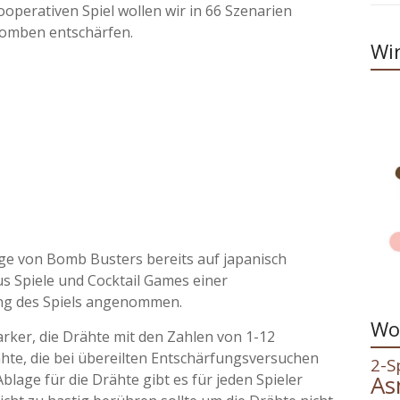
ooperativen Spiel wollen wir in 66 Szenarien
omben entschärfen.
Wir
ge von Bomb Busters bereits auf japanisch
us Spiele und Cocktail Games einer
ng des Spiels angenommen.
Wo
arker, die Drähte mit den Zahlen von 1-12
ähte, die bei übereilten Entschärfungsversuchen
2-S
As
blage für die Drähte gibt es für jeden Spieler