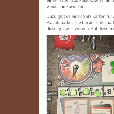
einen Halter aus Plastik, den man n
wieder umzuwerfen.
Dazu gibt es einen Satz Karten für
Plastikmarker, die bei der Entschä
diese gelagert werden. Auf diesem