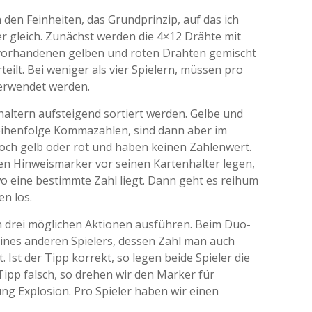
 den Feinheiten, das Grundprinzip, auf das ich
er gleich. Zunächst werden die 4×12 Drähte mit
 vorhandenen gelben und roten Drähten gemischt
teilt. Bei weniger als vier Spielern, müssen pro
verwendet werden.
altern aufsteigend sortiert werden. Gelbe und
reihenfolge Kommazahlen, sind dann aber im
noch gelb oder rot und haben keinen Zahlenwert.
nen Hinweismarker vor seinen Kartenhalter legen,
o eine bestimmte Zahl liegt. Dann geht es reihum
n los.
n drei möglichen Aktionen ausführen. Beim Duo-
eines anderen Spielers, dessen Zahl man auch
t. Ist der Tipp korrekt, so legen beide Spieler die
 Tipp falsch, so drehen wir den Marker für
ung Explosion. Pro Spieler haben wir einen