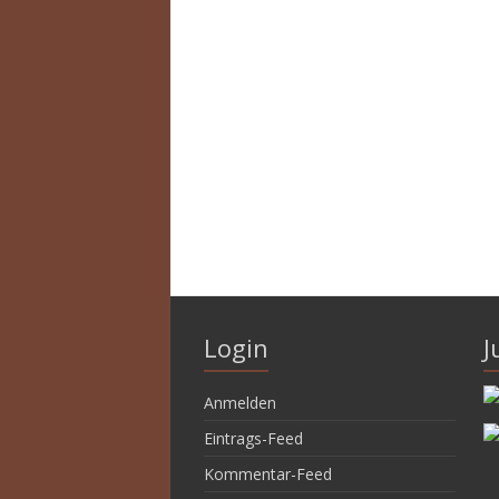
Login
J
Anmelden
Eintrags-Feed
Kommentar-Feed