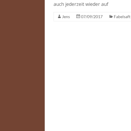
auch jederzeit wieder auf
Jens
07/09/2017
Fabelsaft