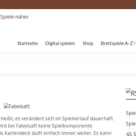
Startseite
Digital spielen
Shop
Brettspiele A-Z
Spie
s heißt, es verändert sich im Spielverlauf dauerhaft
Spie
 wird bei Fabelsaft keine Spielkomponente
as Kartendeck läuft einfach immer weiter. Es kann
43. 