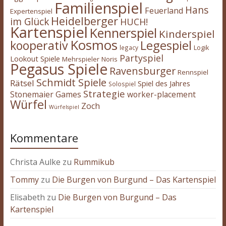
Familienspiel
Hans
Feuerland
Expertenspiel
Heidelberger
im Glück
HUCH!
Kartenspiel
Kennerspiel
Kinderspiel
Kosmos
kooperativ
Legespiel
legacy
Logik
Partyspiel
Lookout Spiele
Mehrspieler
Noris
Pegasus Spiele
Ravensburger
Rennspiel
Schmidt Spiele
Rätsel
Spiel des Jahres
Solospiel
Strategie
Stonemaier Games
worker-placement
Würfel
Zoch
Würfelspiel
Kommentare
Christa Aulke
zu
Rummikub
Tommy
zu
Die Burgen von Burgund – Das Kartenspiel
Elisabeth
zu
Die Burgen von Burgund – Das
Kartenspiel