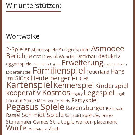
Wir unterstützen:
Wortwolke
Asmodee
2-Spieler
Amigo Spiele
Abacusspiele
Berichte
deduktiv
Deckbau
Days of Wonder
CGE
Erweiterung
eggertspiele
Escape Room
Eisenbahn
Engine
Familienspiel
Hans
Feuerland
Expertenspiel
Heidelberger
im Glück
HUCH!
Kartenspiel
Kennerspiel
Kinderspiel
Kosmos
kooperativ
Legespiel
legacy
Logik
Partyspiel
Lookout Spiele
Mehrspieler
Noris
Pegasus Spiele
Ravensburger
Rennspiel
Schmidt Spiele
Rätsel
Spiel des Jahres
Solospiel
Strategie
Stonemaier Games
worker-placement
Würfel
Zoch
Würfelspiel