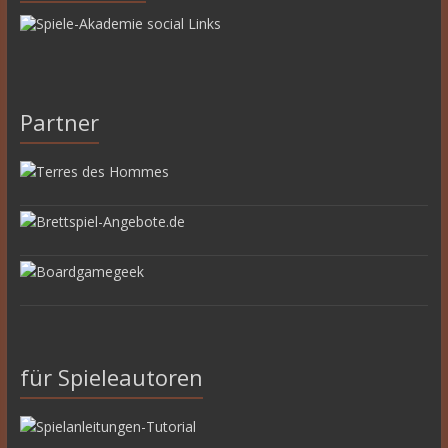
Partner
für Spieleautoren