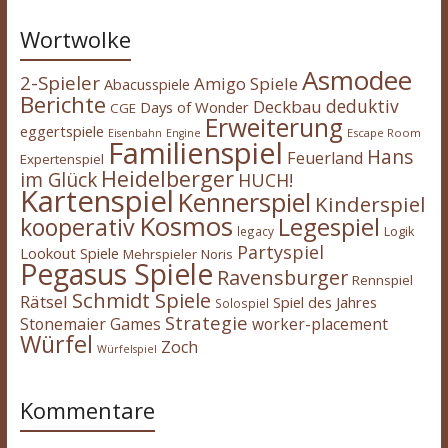
Wortwolke
Asmodee
2-Spieler
Amigo Spiele
Abacusspiele
Berichte
deduktiv
Deckbau
Days of Wonder
CGE
Erweiterung
eggertspiele
Escape Room
Eisenbahn
Engine
Familienspiel
Hans
Feuerland
Expertenspiel
Heidelberger
im Glück
HUCH!
Kartenspiel
Kennerspiel
Kinderspiel
Kosmos
kooperativ
Legespiel
legacy
Logik
Partyspiel
Lookout Spiele
Mehrspieler
Noris
Pegasus Spiele
Ravensburger
Rennspiel
Schmidt Spiele
Rätsel
Spiel des Jahres
Solospiel
Strategie
Stonemaier Games
worker-placement
Würfel
Zoch
Würfelspiel
Kommentare