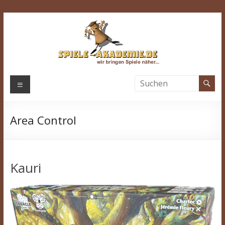
Zum
Inhalt
springen
Spiele-
Menü
Akademie.de
Area Control
Wir
bringen
Spiele
näher…
Kauri