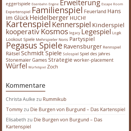
Erweiterung
eggertspiele
Escape Room
Eisenbahn
Engine
Familienspiel
Hans
Feuerland
Expertenspiel
Heidelberger
im Glück
HUCH!
Kartenspiel
Kennerspiel
Kinderspiel
Kosmos
kooperativ
Legespiel
legacy
Logik
Partyspiel
Lookout Spiele
Mehrspieler
Noris
Pegasus Spiele
Ravensburger
Rennspiel
Schmidt Spiele
Rätsel
Spiel des Jahres
Solospiel
Strategie
Stonemaier Games
worker-placement
Würfel
Zoch
Würfelspiel
Kommentare
Christa Aulke
zu
Rummikub
Tommy
zu
Die Burgen von Burgund – Das Kartenspiel
Elisabeth
zu
Die Burgen von Burgund – Das
Kartenspiel