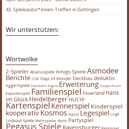
43. Spieleautor*innen-Treffen in Göttingen
Wir unterstützen:
Wortwolke
Asmodee
2-Spieler
Amigo Spiele
Abacusspiele
Berichte
deduktiv
Deckbau
Days of Wonder
CGE
Erweiterung
eggertspiele
Escape Room
Eisenbahn
Engine
Familienspiel
Hans
Feuerland
Expertenspiel
Heidelberger
im Glück
HUCH!
Kartenspiel
Kennerspiel
Kinderspiel
Kosmos
kooperativ
Legespiel
legacy
Logik
Partyspiel
Lookout Spiele
Mehrspieler
Noris
Pegasus Spiele
Ravensburger
Rennspiel