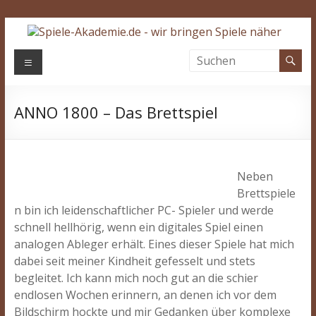
Zum
Inhalt
springen
Spiele-
Menü
Akademie.de
ANNO 1800 – Das Brettspiel
Wir
bringen
Spiele
näher…
Neben
Brettspiele
n bin ich leidenschaftlicher PC- Spieler und werde
schnell hellhörig, wenn ein digitales Spiel einen
analogen Ableger erhält. Eines dieser Spiele hat mich
dabei seit meiner Kindheit gefesselt und stets
begleitet. Ich kann mich noch gut an die schier
endlosen Wochen erinnern, an denen ich vor dem
Bildschirm hockte und mir Gedanken über komplexe