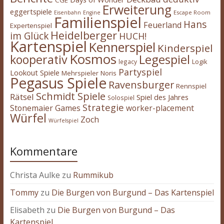
CGE
Erweiterung
eggertspiele
Escape Room
Eisenbahn
Engine
Familienspiel
Hans
Feuerland
Expertenspiel
Heidelberger
im Glück
HUCH!
Kartenspiel
Kennerspiel
Kinderspiel
Kosmos
kooperativ
Legespiel
legacy
Logik
Partyspiel
Lookout Spiele
Mehrspieler
Noris
Pegasus Spiele
Ravensburger
Rennspiel
Schmidt Spiele
Rätsel
Spiel des Jahres
Solospiel
Strategie
Stonemaier Games
worker-placement
Würfel
Zoch
Würfelspiel
Kommentare
Christa Aulke
zu
Rummikub
Tommy
zu
Die Burgen von Burgund – Das Kartenspiel
Elisabeth
zu
Die Burgen von Burgund – Das
Kartenspiel