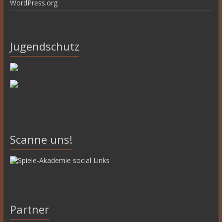
WordPress.org
Jugendschutz
Scanne uns!
Partner