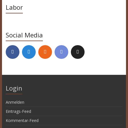
Labor
Social Media
Login
Anmelden
Eintrags-Feed
Kommentar-Feed