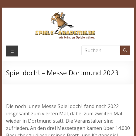
Zum
Inhalt
springen
Spiele-
Menü
Akademie.de
Spiel doch! – Messe Dortmund 2023
Wir
bringen
Spiele
näher…
Die noch junge Messe Spiel doch! fand nach 2022
insgesamt zum vierten Mal, dabei zum zweiten Mal
wieder in Dortmund statt. Die Veranstalter sind
zufrieden. An den drei Messetagen kamen über 14.000
Besucher zu dieser reinen Brett- und Kartenspiel