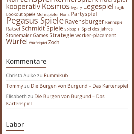
Kosmos
kooperativ
Legespiel
legacy
Logik
Partyspiel
Lookout Spiele
Mehrspieler
Noris
Pegasus Spiele
Ravensburger
Rennspiel
Schmidt Spiele
Rätsel
Spiel des Jahres
Solospiel
Strategie
Stonemaier Games
worker-placement
Würfel
Zoch
Würfelspiel
Kommentare
Christa Aulke
zu
Rummikub
Tommy
zu
Die Burgen von Burgund – Das Kartenspiel
Elisabeth
zu
Die Burgen von Burgund – Das
Kartenspiel
Labor