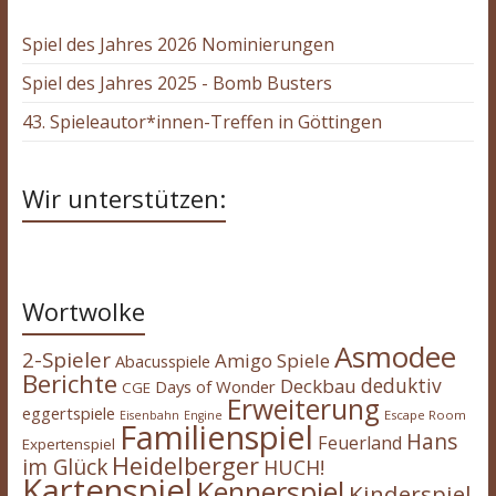
Spiel des Jahres 2026 Nominierungen
Spiel des Jahres 2025 - Bomb Busters
43. Spieleautor*innen-Treffen in Göttingen
Wir unterstützen:
Wortwolke
Asmodee
2-Spieler
Amigo Spiele
Abacusspiele
Berichte
deduktiv
Deckbau
Days of Wonder
CGE
Erweiterung
eggertspiele
Escape Room
Eisenbahn
Engine
Familienspiel
Hans
Feuerland
Expertenspiel
Heidelberger
im Glück
HUCH!
Kartenspiel
Kennerspiel
Kinderspiel