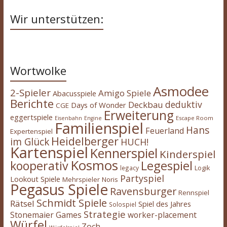
Wir unterstützen:
Wortwolke
Asmodee
2-Spieler
Amigo Spiele
Abacusspiele
Berichte
deduktiv
Deckbau
Days of Wonder
CGE
Erweiterung
eggertspiele
Escape Room
Eisenbahn
Engine
Familienspiel
Hans
Feuerland
Expertenspiel
Heidelberger
im Glück
HUCH!
Kartenspiel
Kennerspiel
Kinderspiel
Kosmos
kooperativ
Legespiel
legacy
Logik
Partyspiel
Lookout Spiele
Mehrspieler
Noris
Pegasus Spiele
Ravensburger
Rennspiel
Schmidt Spiele
Rätsel
Spiel des Jahres
Solospiel
Strategie
Stonemaier Games
worker-placement
Würfel
Zoch