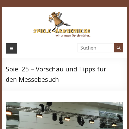
Zum
Inhalt
springen
Spiele-
Menü
Akademie.de
Spiel 25 – Vorschau und Tipps für
Wir
bringen
den Messebesuch
Spiele
näher…