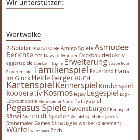
Wir unterstützen:
Wortwolke
Asmodee
2-Spieler
Amigo Spiele
Abacusspiele
Berichte
deduktiv
Deckbau
Days of Wonder
CGE
Erweiterung
eggertspiele
Escape Room
Eisenbahn
Engine
Familienspiel
Hans
Feuerland
Expertenspiel
Heidelberger
im Glück
HUCH!
Kartenspiel
Kennerspiel
Kinderspiel
Kosmos
kooperativ
Legespiel
legacy
Logik
Partyspiel
Lookout Spiele
Mehrspieler
Noris
Pegasus Spiele
Ravensburger
Rennspiel
Schmidt Spiele
Rätsel
Spiel des Jahres
Solospiel
Strategie
Stonemaier Games
worker-placement
Würfel
Zoch
Würfelspiel