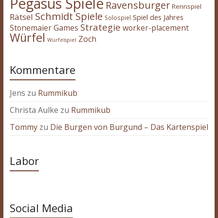
Pegasus Spiele
Ravensburger
Rennspiel
Schmidt Spiele
Rätsel
Spiel des Jahres
Solospiel
Strategie
Stonemaier Games
worker-placement
Würfel
Zoch
Würfelspiel
Kommentare
Jens
zu
Rummikub
Christa Aulke
zu
Rummikub
Tommy
zu
Die Burgen von Burgund – Das Kartenspiel
Labor
Social Media