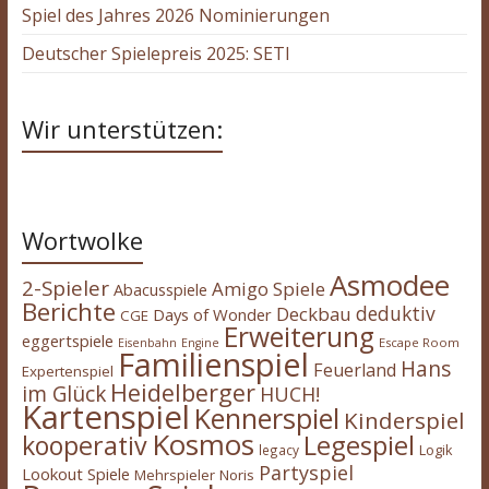
Spiel des Jahres 2026 Nominierungen
Deutscher Spielepreis 2025: SETI
Wir unterstützen:
Wortwolke
Asmodee
2-Spieler
Amigo Spiele
Abacusspiele
Berichte
deduktiv
Deckbau
Days of Wonder
CGE
Erweiterung
eggertspiele
Escape Room
Eisenbahn
Engine
Familienspiel
Hans
Feuerland
Expertenspiel
Heidelberger
im Glück
HUCH!
Kartenspiel
Kennerspiel
Kinderspiel
Kosmos
kooperativ
Legespiel
legacy
Logik
Partyspiel
Lookout Spiele
Mehrspieler
Noris