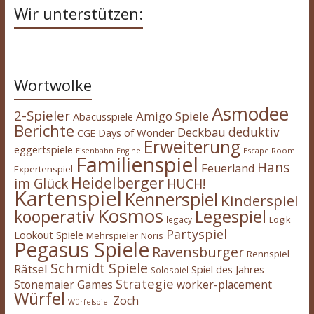
Wir unterstützen:
Wortwolke
Asmodee
2-Spieler
Amigo Spiele
Abacusspiele
Berichte
deduktiv
Deckbau
Days of Wonder
CGE
Erweiterung
eggertspiele
Escape Room
Eisenbahn
Engine
Familienspiel
Hans
Feuerland
Expertenspiel
Heidelberger
im Glück
HUCH!
Kartenspiel
Kennerspiel
Kinderspiel
Kosmos
kooperativ
Legespiel
legacy
Logik
Partyspiel
Lookout Spiele
Mehrspieler
Noris
Pegasus Spiele
Ravensburger
Rennspiel
Schmidt Spiele
Rätsel
Spiel des Jahres
Solospiel
Strategie
Stonemaier Games
worker-placement
Würfel
Zoch
Würfelspiel