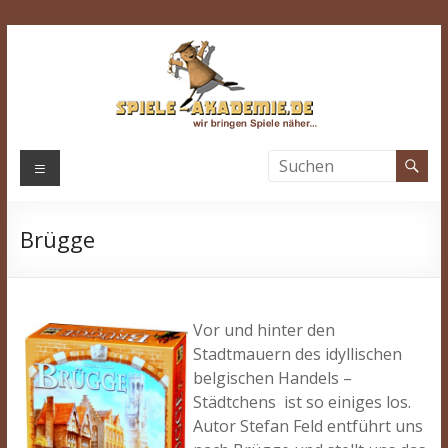
Zum
Inhalt
springen
Spiele-
Menü
Akademie.de
Brügge
Wir
bringen
Spiele
näher…
Vor und hinter den
Stadtmauern des idyllischen
belgischen Handels –
Städtchens ist so einiges los.
Autor Stefan Feld entführt uns