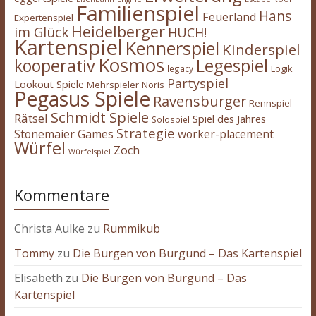
Familienspiel
Hans
Feuerland
Expertenspiel
Heidelberger
im Glück
HUCH!
Kartenspiel
Kennerspiel
Kinderspiel
Kosmos
kooperativ
Legespiel
legacy
Logik
Partyspiel
Lookout Spiele
Mehrspieler
Noris
Pegasus Spiele
Ravensburger
Rennspiel
Schmidt Spiele
Rätsel
Spiel des Jahres
Solospiel
Strategie
Stonemaier Games
worker-placement
Würfel
Zoch
Würfelspiel
Kommentare
Christa Aulke
zu
Rummikub
Tommy
zu
Die Burgen von Burgund – Das Kartenspiel
Elisabeth
zu
Die Burgen von Burgund – Das
Kartenspiel