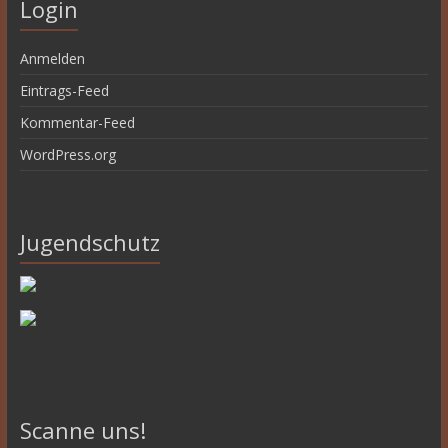
Login
Anmelden
Eintrags-Feed
Kommentar-Feed
WordPress.org
Jugendschutz
Scanne uns!