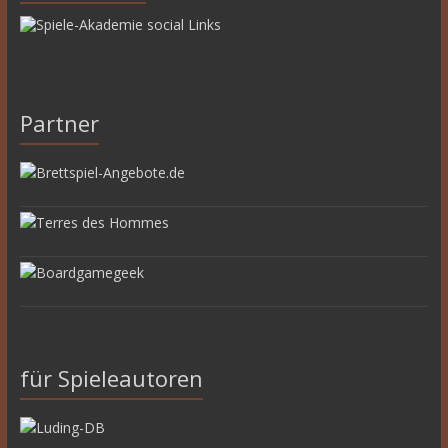
Partner
für Spieleautoren