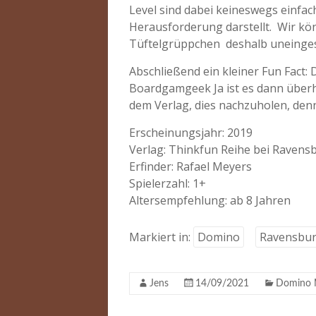
Level sind dabei keineswegs einfac
Herausforderung darstellt. Wir k
Tüftelgrüppchen deshalb uneinge
Abschließend ein kleiner Fun Fact:
Boardgamgeek Ja ist es dann überh
dem Verlag, dies nachzuholen, denn 
Erscheinungsjahr: 2019
Verlag: Thinkfun Reihe bei Ravens
Erfinder: Rafael Meyers
Spielerzahl: 1+
Altersempfehlung: ab 8 Jahren
Markiert in:
Domino
Ravensbu
Jens
14/09/2021
Domino 