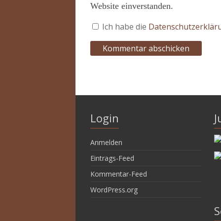
Website einverstanden.
Ich habe die
Datenschutzerklä
Login
J
Anmelden
Eintrags-Feed
Kommentar-Feed
WordPress.org
S