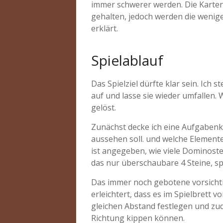
immer schwerer werden. Die Karten
gehalten, jedoch werden die wenige
erklärt.
Spielablauf
Das Spielziel dürfte klar sein. Ich
auf und lasse sie wieder umfallen. 
gelöst.
Zunächst decke ich eine Aufgabenka
aussehen soll. und welche Elemente
ist angegeben, wie viele Dominoste
das nur überschaubare 4 Steine, spä
Das immer noch gebotene vorsichti
erleichtert, dass es im Spielbrett v
gleichen Abstand festlegen und zud
Richtung kippen können.