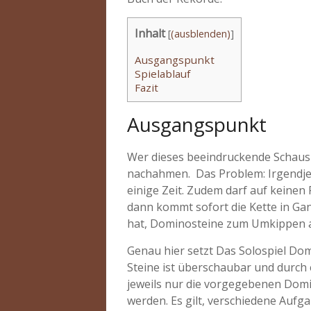
Inhalt
[
(ausblenden)
]
Ausgangspunkt
Spielablauf
Fazit
Ausgangspunkt
Wer dieses beeindruckende Schausp
nachahmen. Das Problem: Irgendjem
einige Zeit. Zudem darf auf keinen
dann kommt sofort die Kette in Gan
hat, Dominosteine zum Umkippen au
Genau hier setzt Das Solospiel Do
Steine ist überschaubar und durch 
jeweils nur die vorgegebenen Domi
werden. Es gilt, verschiedene Aufga