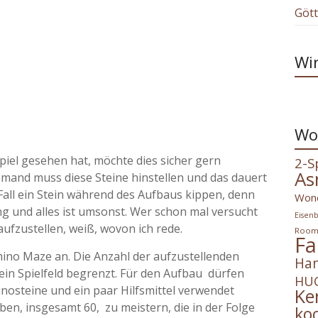
Göt
Wir
Wo
iel gesehen hat, möchte dies sicher gern
2-S
As
and muss diese Steine hinstellen und das dauert
 Fall ein Stein während des Aufbaus kippen, denn
Won
g und alles ist umsonst. Wer schon mal versucht
Eisen
fzustellen, weiß, wovon ich rede.
Roo
Fa
mino Maze an. Die Anzahl der aufzustellenden
Han
ein Spielfeld begrenzt. Für den Aufbau dürfen
HUC
nosteine und ein paar Hilfsmittel verwendet
Ke
ben, insgesamt 60, zu meistern, die in der Folge
ko