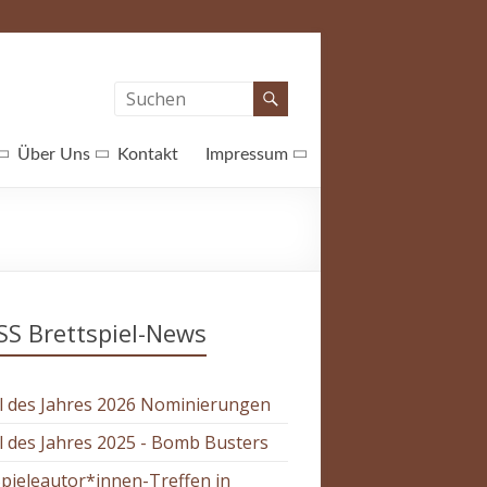
Über Uns
Kontakt
Impressum
Brettspiel-News
l des Jahres 2026 Nominierungen
l des Jahres 2025 - Bomb Busters
Spieleautor*innen-Treffen in