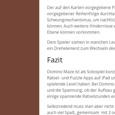
Der auf den Karten vorgegebene Par
vorgegebener Reihenfolge durchla
Schwungmechanismus, um nachfolgen
können. Auch weitere Hindernisse 
Ebene können vorkommen.
Dem Spieler stehen in manchen Leve
ein Drehelement zum Wechseln der
Fazit
Domino Maze ist als Solospiel konz
Rätsel- und Puzzle Apps auf iPad u
spielende Level haben. Bei Domin
und die Spannung, ob der Aufbau ge
einige spannende Rätselstunden e
Selbstredend muss man aber nicht u
auch viel Spaß, gemeinsam mit 2 od