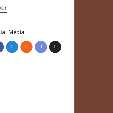
bor
ial Media