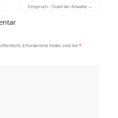
Einspruch – Duell der Anwälte
→
entar
öffentlicht.
Erforderliche Felder sind mit
*