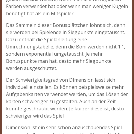
Farben verwendet hat oder wenn man weniger Kugeln
benötigt hat als ein Mitspieler
Das Sammeln dieser Bonusplättchen lohnt sich, denn
sie werden bei Spielende in Siegpunkte eingetauscht.
Dazu enthält die Spielanleitung eine
Umrechnungstabelle, denn die Boni werden nicht 1:1,
sondern exponential umgetauscht. Je mehr
Bonuspunkte man hat, desto mehr Siegpunkte
werden ausgeschüttet.
Der Schwierigkeitsgrad von DImension lässt sich
individuell einstellen. Es können beispielsweise mehr
Aufgabenkarten verwendet werden, um das Lösen der
karten schwieriger zu gestalten. Auch an der Zeit
könnte geschraubt werden. Je kürzer diese ist, desto
schwieriger wird das Spiel.
Dimension ist ein sehr schön anzuschauendes Spiel