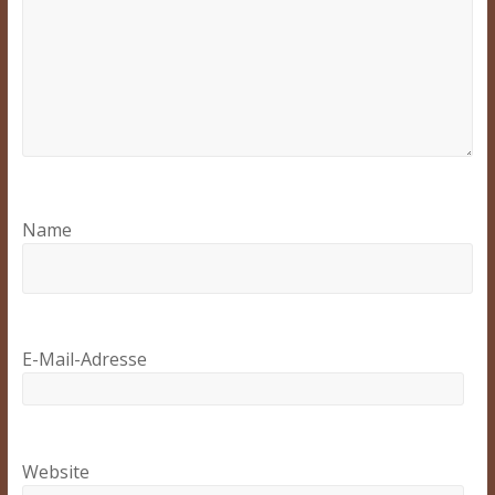
Name
E-Mail-Adresse
Website