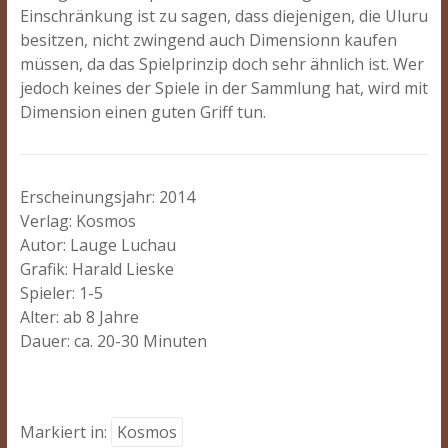
Einschränkung ist zu sagen, dass diejenigen, die Uluru
besitzen, nicht zwingend auch Dimensionn kaufen
müssen, da das Spielprinzip doch sehr ähnlich ist. Wer
jedoch keines der Spiele in der Sammlung hat, wird mit
Dimension einen guten Griff tun.
Erscheinungsjahr: 2014
Verlag: Kosmos
Autor: Lauge Luchau
Grafik: Harald Lieske
Spieler: 1-5
Alter: ab 8 Jahre
Dauer: ca. 20-30 Minuten
Markiert in:
Kosmos