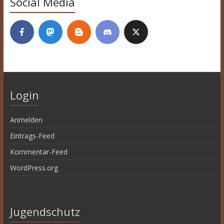
Social Media
Login
Anmelden
Eintrags-Feed
Kommentar-Feed
WordPress.org
Jugendschutz