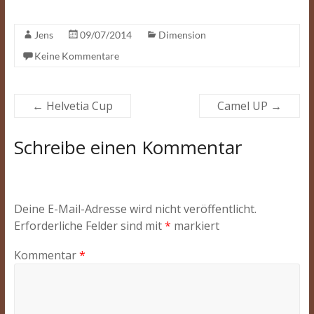
Jens
09/07/2014
Dimension
Keine Kommentare
←
Helvetia Cup
Camel UP
→
Schreibe einen Kommentar
Deine E-Mail-Adresse wird nicht veröffentlicht.
Erforderliche Felder sind mit
*
markiert
Kommentar
*