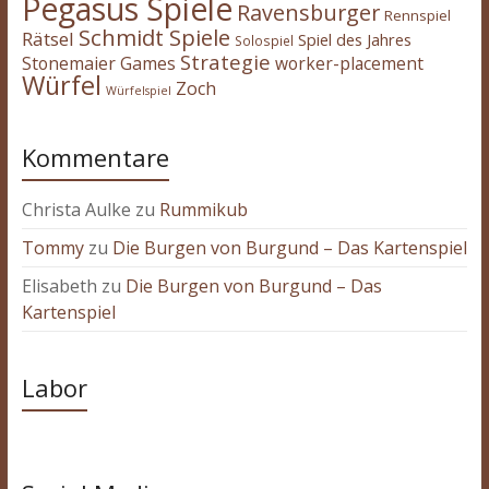
Pegasus Spiele
Ravensburger
Rennspiel
Schmidt Spiele
Rätsel
Spiel des Jahres
Solospiel
Strategie
Stonemaier Games
worker-placement
Würfel
Zoch
Würfelspiel
Kommentare
Christa Aulke
zu
Rummikub
Tommy
zu
Die Burgen von Burgund – Das Kartenspiel
Elisabeth
zu
Die Burgen von Burgund – Das
Kartenspiel
Labor