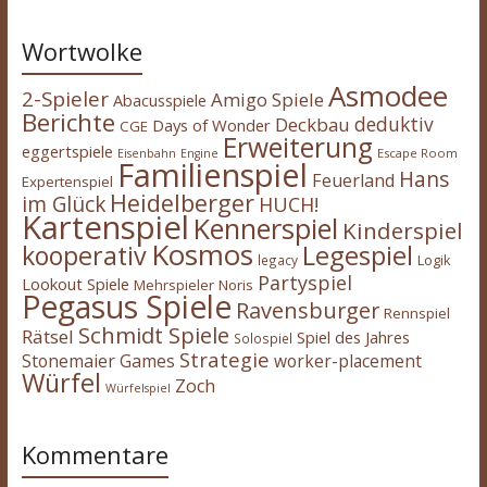
Wortwolke
Asmodee
2-Spieler
Amigo Spiele
Abacusspiele
Berichte
deduktiv
Deckbau
Days of Wonder
CGE
Erweiterung
eggertspiele
Escape Room
Eisenbahn
Engine
Familienspiel
Hans
Feuerland
Expertenspiel
Heidelberger
im Glück
HUCH!
Kartenspiel
Kennerspiel
Kinderspiel
Kosmos
kooperativ
Legespiel
legacy
Logik
Partyspiel
Lookout Spiele
Mehrspieler
Noris
Pegasus Spiele
Ravensburger
Rennspiel
Schmidt Spiele
Rätsel
Spiel des Jahres
Solospiel
Strategie
Stonemaier Games
worker-placement
Würfel
Zoch
Würfelspiel
Kommentare