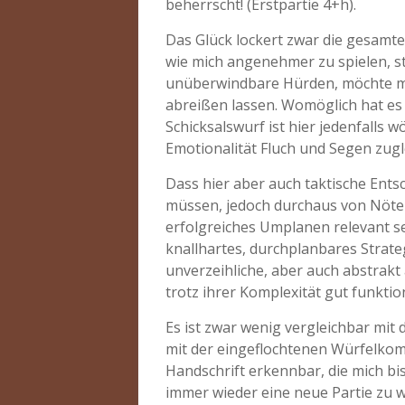
beherrscht! (Erstpartie 4+h).
Das Glück lockert zwar die gesamte
wie mich angenehmer zu spielen, st
unüberwindbare Hürden, möchte ma
abreißen lassen. Womöglich hat es 
Schicksalswurf ist hier jedenfalls 
Emotionalität Fluch und Segen zugle
Dass hier aber auch taktische Ent
müssen, jedoch durchaus von Nöten
erfolgreiches Umplanen relevant sei
knallhartes, durchplanbares Strateg
unverzeihliche, aber auch abstrakt
trotz ihrer Komplexität gut funktion
Es ist zwar wenig vergleichbar mit 
mit der eingeflochtenen Würfelko
Handschrift erkennbar, die mich bi
immer wieder eine neue Partie zu w