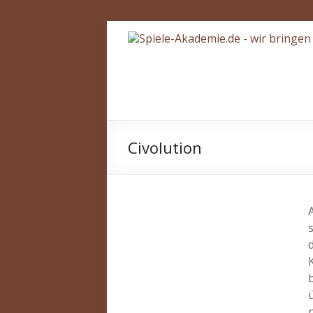
Zum
Spiele-
Inhalt
springen
Akademie.de
Wir
bringen
Spiele
Civolution
näher…