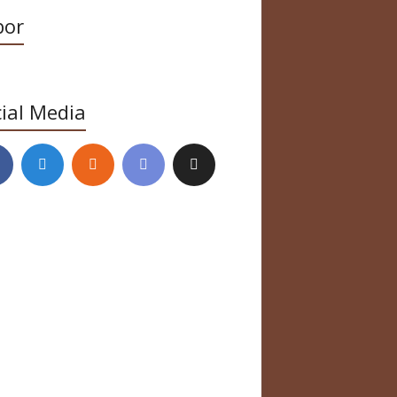
bor
ial Media