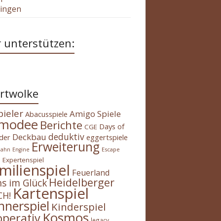
tingen
 unterstützen:
rtwolke
pieler
Amigo Spiele
Abacusspiele
modee
Berichte
Days of
CGE
deduktiv
Deckbau
der
eggertspiele
Erweiterung
Escape
bahn
Engine
Expertenspiel
m
milienspiel
Feuerland
Heidelberger
s im Glück
Kartenspiel
H!
nnerspiel
Kinderspiel
Kosmos
operativ
legacy