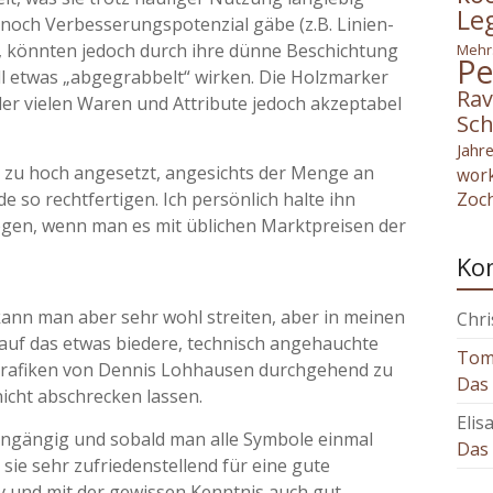
Le
och Verbesserungspotenzial gäbe (z.B. Linien-
ck, könnten jedoch durch ihre dünne Beschichtung
Mehr
Pe
 etwas „abgegrabbelt“ wirken. Die Holzmarker
Rav
 der vielen Waren und Attribute jedoch akzeptabel
Sch
Jahr
s zu hoch angesetzt, angesichts der Menge an
wor
Zoc
 so rechtfertigen. Ich persönlich halte ihn
ogen, wenn man es mit üblichen Marktpreisen der
Ko
kann man aber sehr wohl streiten, aber in meinen
Chri
 auf das etwas biedere, technisch angehauchte
To
 Grafiken von Dennis Lohhausen durchgehend zu
Das 
icht abschrecken lassen.
Elis
eingängig und sobald man alle Symbole einmal
Das 
sie sehr zufriedenstellend für eine gute
itiv und mit der gewissen Kenntnis auch gut