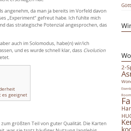
Göt
s angenehm, da man ja bereits im Vorfeld davon
ses „Experiment“ gefreut habe. Ich fühlte mich
Wir
und das strategische Potenzial angesprochen, das
aber auch im Solomodus, habe(n) wir/ich
ssen, und es wurde schnell klar, dass
Civolution
Wo
etet.
2-S
As
Won
derheit
Eisen
st es geeignet
Roo
Fa
Han
HUC
Ke
t zum größten Teil von guter Qualität. Die Karten
ko
, was sie trotz häufiger Nutzung langlebig