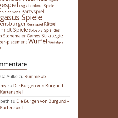
gespiel
Lookout Spiele
Logik
Partyspiel
spieler
Noris
gasus Spiele
ensburger
Rätsel
Rennspiel
midt Spiele
Spiel des
Solospiel
Strategie
Stonemaier Games
es
Würfel
ker-placement
Würfelspiel
h
mmentare
sta Aulke
zu
Rummikub
mmy
zu
Die Burgen von Burgund –
Kartenspiel
abeth
zu
Die Burgen von Burgund –
Kartenspiel