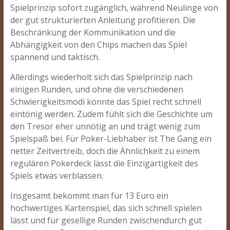
Spielprinzip sofort zugänglich, während Neulinge von
der gut strukturierten Anleitung profitieren. Die
Beschränkung der Kommunikation und die
Abhängigkeit von den Chips machen das Spiel
spannend und taktisch.
Allerdings wiederholt sich das Spielprinzip nach
einigen Runden, und ohne die verschiedenen
Schwierigkeitsmodi könnte das Spiel recht schnell
eintönig werden. Zudem fühlt sich die Geschichte um
den Tresor eher unnötig an und trägt wenig zum
Spielspaß bei. Für Poker-Liebhaber ist The Gang ein
netter Zeitvertreib, doch die Ähnlichkeit zu einem
regulären Pokerdeck lässt die Einzigartigkeit des
Spiels etwas verblassen.
Insgesamt bekommt man für 13 Euro ein
hochwertiges Kartenspiel, das sich schnell spielen
lässt und für gesellige Runden zwischendurch gut