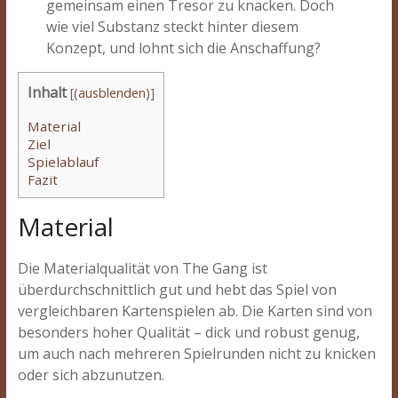
gemeinsam einen Tresor zu knacken. Doch
wie viel Substanz steckt hinter diesem
Konzept, und lohnt sich die Anschaffung?
Inhalt
[
(ausblenden)
]
Material
Ziel
Spielablauf
Fazit
Material
Die Materialqualität von The Gang ist
überdurchschnittlich gut und hebt das Spiel von
vergleichbaren Kartenspielen ab. Die Karten sind von
besonders hoher Qualität – dick und robust genug,
um auch nach mehreren Spielrunden nicht zu knicken
oder sich abzunutzen.