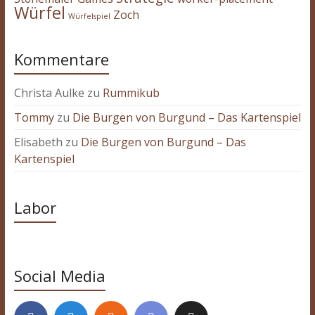
Würfel
Zoch
Würfelspiel
Kommentare
Christa Aulke
zu
Rummikub
Tommy
zu
Die Burgen von Burgund – Das Kartenspiel
Elisabeth
zu
Die Burgen von Burgund – Das
Kartenspiel
Labor
Social Media