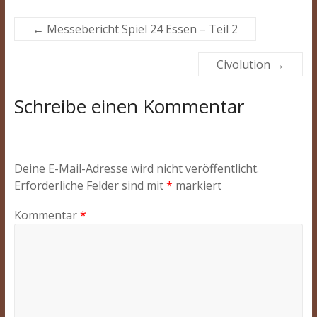
←
Messebericht Spiel 24 Essen – Teil 2
Civolution
→
Schreibe einen Kommentar
Deine E-Mail-Adresse wird nicht veröffentlicht.
Erforderliche Felder sind mit
*
markiert
Kommentar
*