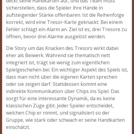
deckt seine Handkarten auf, und das Team muss
sicherstellen, dass die Spieler ihre Hände in
aufsteigender Stärke offenbaren. Ist die Reihenfolge
korrekt, wird eine Tresor-Karte geknackt. Bei einem
Fehler schlägt ein Alarm an. Ziel ist es, drei Tresore zu
öffnen, bevor drei Alarme ausgelöst werden.
Die Story um das Knacken des Tresors wirkt dabei
eher als Beiwerk. Während sie thematisch nett
integriert ist, trägt sie wenig zum eigentlichen
Spielgeschehen bei. Ein wichtiger Aspekt des Spiels ist,
dass man nicht über die eigenen Karten sprechen
oder sie zeigen darf. Stattdessen kommt eine
indirekte Kommunikation über Chips ins Spiel. Das
sorgt für eine interessante Dynamik, da es keine
klassischen Züge gibt. Jeder Spieler entscheidet,
welchen Chip er nimmt, und signalisiert so der
Gruppe, wie stark oder schwach er seine Handkarten
einschätzt.