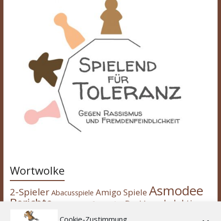
Wortwolke
Asmodee
2-Spieler
Amigo Spiele
Abacusspiele
Berichte
deduktiv
Deckbau
Days of Wonder
CGE
Erweiterung
eggertspiele
Escape Room
Eisenbahn
Engine
Cookie-Zustimmung