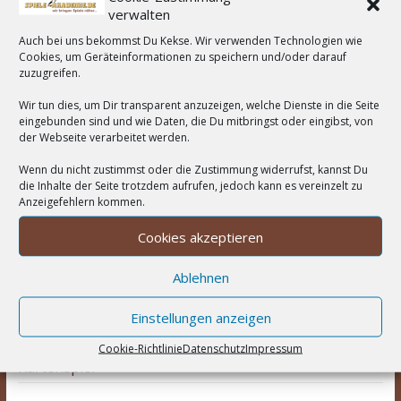
Familienspiel
Hans
Feuerland
verwalten
Expertenspiel
Heidelberger
im Glück
HUCH!
Auch bei uns bekommst Du Kekse. Wir verwenden Technologien wie
Kartenspiel
Kennerspiel
Kinderspiel
Cookies, um Geräteinformationen zu speichern und/oder darauf
Kosmos
kooperativ
Legespiel
zuzugreifen.
legacy
Logik
Partyspiel
Lookout Spiele
Mehrspieler
Noris
Wir tun dies, um Dir transparent anzuzeigen, welche Dienste in die Seite
Pegasus Spiele
Ravensburger
eingebunden sind und wie Daten, die Du mitbringst oder eingibst, von
Rennspiel
Schmidt Spiele
der Webseite verarbeitet werden.
Rätsel
Spiel des Jahres
Solospiel
Strategie
Stonemaier Games
worker-placement
Wenn du nicht zustimmst oder die Zustimmung widerrufst, kannst Du
Würfel
Zoch
die Inhalte der Seite trotzdem aufrufen, jedoch kann es vereinzelt zu
Würfelspiel
Anzeigefehlern kommen.
Kommentare
Cookies akzeptieren
Ablehnen
Christa Aulke
zu
Rummikub
Tommy
zu
Die Burgen von Burgund – Das Kartenspiel
Einstellungen anzeigen
Elisabeth
zu
Die Burgen von Burgund – Das
Cookie-Richtlinie
Datenschutz
Impressum
Kartenspiel