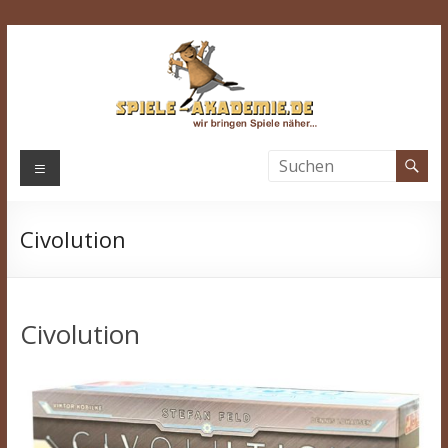
Zum
Inhalt
springen
Spiele-
Menü
Akademie.de
Civolution
Wir
bringen
Spiele
näher…
Civolution