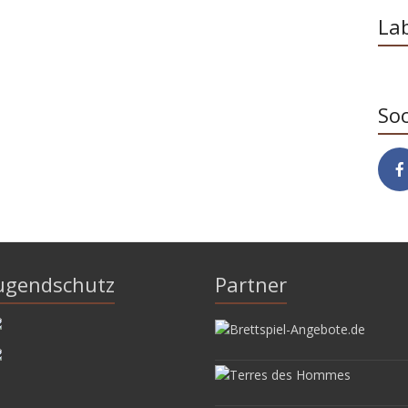
La
Soc
ugendschutz
Partner