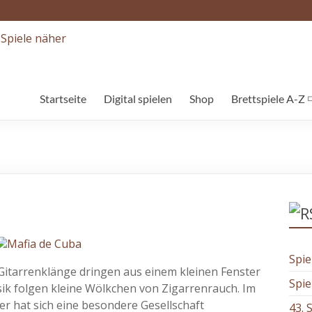
Startseite
Digital spielen
Shop
Brettspiele A-Z
Spie
Gitarrenklänge dringen aus einem kleinen Fenster
Spie
sik folgen kleine Wölkchen von Zigarrenrauch. Im
r hat sich eine besondere Gesellschaft
43. 