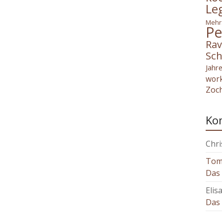
Le
Mehr
Pe
Rav
Sch
Jahr
wor
Zoc
Ko
Chri
To
Das 
Elis
Das 