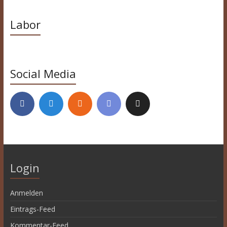
Labor
Social Media
Login
Anmelden
Eintrags-Feed
Kommentar-Feed