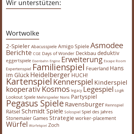
Wir unterstützen:
Wortwolke
Asmodee
2-Spieler
Amigo Spiele
Abacusspiele
Berichte
deduktiv
Deckbau
Days of Wonder
CGE
Erweiterung
eggertspiele
Escape Room
Eisenbahn
Engine
Familienspiel
Hans
Feuerland
Expertenspiel
Heidelberger
im Glück
HUCH!
Kartenspiel
Kennerspiel
Kinderspiel
Kosmos
kooperativ
Legespiel
legacy
Logik
Partyspiel
Lookout Spiele
Mehrspieler
Noris
Pegasus Spiele
Ravensburger
Rennspiel
Schmidt Spiele
Rätsel
Spiel des Jahres
Solospiel
Strategie
Stonemaier Games
worker-placement
Würfel
Zoch
Würfelspiel