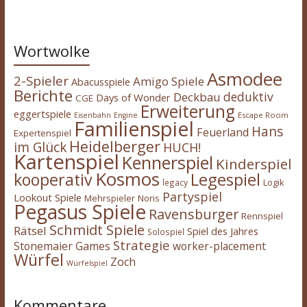
Wortwolke
Asmodee
2-Spieler
Amigo Spiele
Abacusspiele
Berichte
deduktiv
Deckbau
Days of Wonder
CGE
Erweiterung
eggertspiele
Escape Room
Eisenbahn
Engine
Familienspiel
Hans
Feuerland
Expertenspiel
Heidelberger
im Glück
HUCH!
Kartenspiel
Kennerspiel
Kinderspiel
Kosmos
kooperativ
Legespiel
legacy
Logik
Partyspiel
Lookout Spiele
Mehrspieler
Noris
Pegasus Spiele
Ravensburger
Rennspiel
Schmidt Spiele
Rätsel
Spiel des Jahres
Solospiel
Strategie
Stonemaier Games
worker-placement
Würfel
Zoch
Würfelspiel
Kommentare