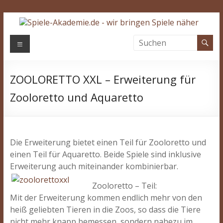
Zum
Inhalt
springen
Spiele-
Menü
Akademie.de
ZOOLORETTO XXL – Erweiterung für
Wir
bringen
Zooloretto und Aquaretto
Spiele
näher…
Die Erweiterung bietet einen Teil für Zooloretto und
einen Teil für Aquaretto. Beide Spiele sind inklusive
Erweiterung auch miteinander kombinierbar.
Zooloretto – Teil:
Mit der Erweiterung kommen endlich mehr von den
heiß geliebten Tieren in die Zoos, so dass die Tiere
nicht mehr knapp bemessen, sondern nahezu im