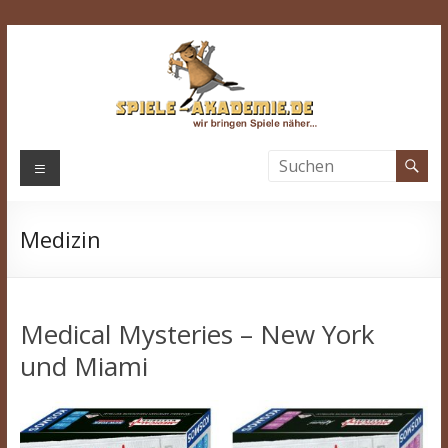
Zum
Inhalt
springen
Spiele-
Menü
Akademie.de
Medizin
Wir
bringen
Spiele
näher…
Medical Mysteries – New York
und Miami