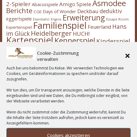
Asmodee
2-Spieler
Amigo Spiele
Abacusspiele
Berichte
deduktiv
Deckbau
Days of Wonder
CGE
Erweiterung
eggertspiele
Escape Room
Eisenbahn
Engine
Familienspiel
Hans
Feuerland
Expertenspiel
Heidelberger
im Glück
HUCH!
Kartenspiel
Kennerspiel
Kinderspiel
Kosmos
kooperativ
Legespiel
legacy
Logik
Cookie-Zustimmung
Partyspiel
Lookout Spiele
Mehrspieler
Noris
verwalten
Pegasus Spiele
Ravensburger
Rennspiel
Auch bei uns bekommst Du Kekse. Wir verwenden Technologien wie
Schmidt Spiele
Rätsel
Spiel des Jahres
Solospiel
Cookies, um Geräteinformationen zu speichern und/oder darauf
Strategie
Stonemaier Games
worker-placement
zuzugreifen.
Würfel
Zoch
Würfelspiel
Wir tun dies, um Dir transparent anzuzeigen, welche Dienste in die Seite
eingebunden sind und wie Daten, die Du mitbringst oder eingibst, von
der Webseite verarbeitet werden.
Kommentare
Wenn du nicht zustimmst oder die Zustimmung widerrufst, kannst Du
die Inhalte der Seite trotzdem aufrufen, jedoch kann es vereinzelt zu
Jens
zu
Rummikub
Anzeigefehlern kommen.
Christa Aulke
zu
Rummikub
Cookies akzeptieren