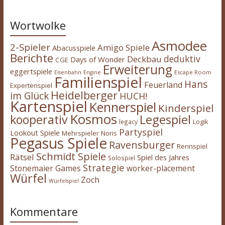
Wortwolke
Asmodee
2-Spieler
Amigo Spiele
Abacusspiele
Berichte
deduktiv
Deckbau
Days of Wonder
CGE
Erweiterung
eggertspiele
Escape Room
Eisenbahn
Engine
Familienspiel
Hans
Feuerland
Expertenspiel
Heidelberger
im Glück
HUCH!
Kartenspiel
Kennerspiel
Kinderspiel
Kosmos
kooperativ
Legespiel
legacy
Logik
Partyspiel
Lookout Spiele
Mehrspieler
Noris
Pegasus Spiele
Ravensburger
Rennspiel
Schmidt Spiele
Rätsel
Spiel des Jahres
Solospiel
Strategie
Stonemaier Games
worker-placement
Würfel
Zoch
Würfelspiel
Kommentare