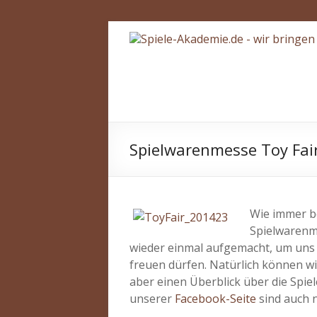
Zum
Spiele-
Inhalt
springen
Akademie.de
Wir
bringen
Spiele
Spielwarenmesse Toy Fai
näher…
Wie immer be
Spielwarenm
wieder einmal aufgemacht, um uns
freuen dürfen. Natürlich können wi
aber einen Überblick über die Spiel
unserer
Facebook-Seite
sind auch n