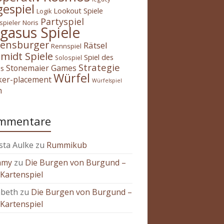
gespiel
Lookout Spiele
Logik
Partyspiel
spieler
Noris
gasus Spiele
ensburger
Rätsel
Rennspiel
midt Spiele
Spiel des
Solospiel
Strategie
Stonemaier Games
es
Würfel
ker-placement
Würfelspiel
h
mmentare
sta Aulke
zu
Rummikub
mmy
zu
Die Burgen von Burgund –
Kartenspiel
abeth
zu
Die Burgen von Burgund –
Kartenspiel