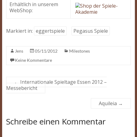
Erhältlich in unserem
WebShop:
Markiert in:
eggertspiele
Pegasus Spiele
Jens
05/11/2012
Milestones
Keine Kommentare
←
Internationale Spieltage Essen 2012 –
Messebericht
Aquileia
→
Schreibe einen Kommentar