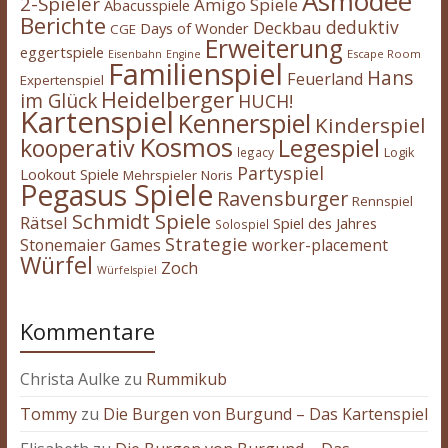
Asmodee
2-Spieler
Amigo Spiele
Abacusspiele
Berichte
deduktiv
Deckbau
Days of Wonder
CGE
Erweiterung
eggertspiele
Escape Room
Eisenbahn
Engine
Familienspiel
Hans
Feuerland
Expertenspiel
Heidelberger
im Glück
HUCH!
Kartenspiel
Kennerspiel
Kinderspiel
Kosmos
kooperativ
Legespiel
legacy
Logik
Partyspiel
Lookout Spiele
Mehrspieler
Noris
Pegasus Spiele
Ravensburger
Rennspiel
Schmidt Spiele
Rätsel
Spiel des Jahres
Solospiel
Strategie
Stonemaier Games
worker-placement
Würfel
Zoch
Würfelspiel
Kommentare
Christa Aulke
zu
Rummikub
Tommy
zu
Die Burgen von Burgund – Das Kartenspiel