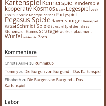
Kartenspiel
Kennerspiel
Kinderspiel
Kosmos
kooperativ
Legespiel
legacy
Logik
Partyspiel
Lookout Spiele
Mehrspieler
Noris
Pegasus Spiele
Ravensburger
Rennspiel
Schmidt Spiele
Rätsel
Spiel des Jahres
Solospiel
Strategie
Stonemaier Games
worker-placement
Würfel
Zoch
Würfelspiel
Kommentare
Christa Aulke
zu
Rummikub
Tommy
zu
Die Burgen von Burgund – Das Kartenspiel
Elisabeth
zu
Die Burgen von Burgund – Das
Kartenspiel
Labor