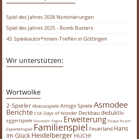
Spiel des Jahres 2026 Nominierungen
Spiel des Jahres 2025 - Bomb Busters
43. Spieleautor*innen-Treffen in Göttingen
Wir unterstützen:
Wortwolke
Asmodee
2-Spieler
Amigo Spiele
Abacusspiele
Berichte
deduktiv
Deckbau
Days of Wonder
CGE
Erweiterung
eggertspiele
Escape Room
Eisenbahn
Engine
Familienspiel
Hans
Feuerland
Expertenspiel
Heidelberger
im Glück
HUCH!