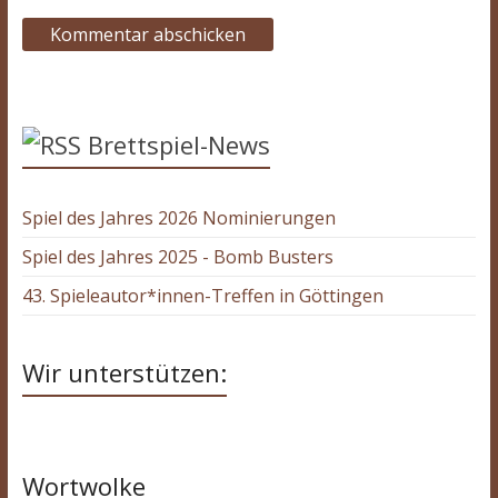
Brettspiel-News
Spiel des Jahres 2026 Nominierungen
Spiel des Jahres 2025 - Bomb Busters
43. Spieleautor*innen-Treffen in Göttingen
Wir unterstützen:
Wortwolke