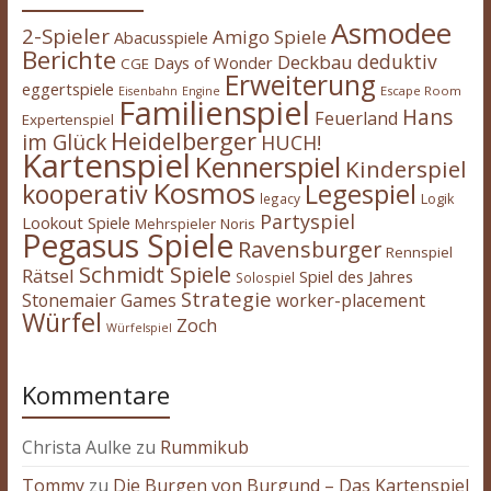
Asmodee
2-Spieler
Amigo Spiele
Abacusspiele
Berichte
deduktiv
Deckbau
Days of Wonder
CGE
Erweiterung
eggertspiele
Escape Room
Eisenbahn
Engine
Familienspiel
Hans
Feuerland
Expertenspiel
Heidelberger
im Glück
HUCH!
Kartenspiel
Kennerspiel
Kinderspiel
Kosmos
kooperativ
Legespiel
legacy
Logik
Partyspiel
Lookout Spiele
Mehrspieler
Noris
Pegasus Spiele
Ravensburger
Rennspiel
Schmidt Spiele
Rätsel
Spiel des Jahres
Solospiel
Strategie
Stonemaier Games
worker-placement
Würfel
Zoch
Würfelspiel
Kommentare
Christa Aulke
zu
Rummikub
Tommy
zu
Die Burgen von Burgund – Das Kartenspiel