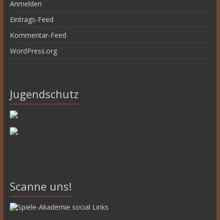
Anmelden
Eintrags-Feed
Kommentar-Feed
WordPress.org
Jugendschutz
Scanne uns!