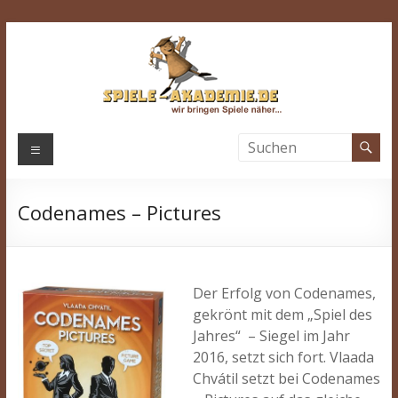
Zum
Inhalt
springen
Spiele-
Menü
Akademie.de
Codenames – Pictures
Wir
bringen
Spiele
näher…
Der Erfolg von Codenames,
gekrönt mit dem „Spiel des
Jahres“ – Siegel im Jahr
2016, setzt sich fort. Vlaada
Chvátil setzt bei Codenames