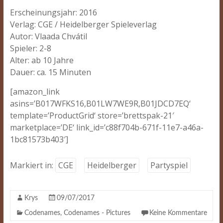
Erscheinungsjahr: 2016
Verlag: CGE / Heidelberger Spieleverlag
Autor: Vlaada Chvátil
Spieler: 2-8
Alter: ab 10 Jahre
Dauer: ca. 15 Minuten
[amazon_link
asins=’B017WFKS16,B01LW7WE9R,B01JDCD7EQ‘
template=’ProductGrid‘ store=’brettspak-21′
marketplace=’DE‘ link_id=’c88f704b-671f-11e7-a46a-
1bc81573b403′]
Markiert in:
CGE
Heidelberger
Partyspiel
Krys
09/07/2017
Codenames
,
Codenames - Pictures
Keine Kommentare