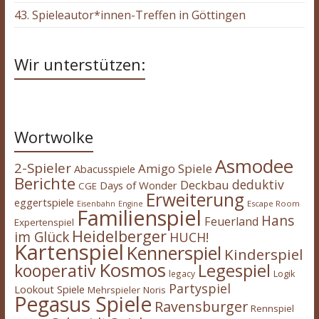
43. Spieleautor*innen-Treffen in Göttingen
Wir unterstützen:
Wortwolke
Asmodee
2-Spieler
Amigo Spiele
Abacusspiele
Berichte
deduktiv
Deckbau
Days of Wonder
CGE
Erweiterung
eggertspiele
Escape Room
Eisenbahn
Engine
Familienspiel
Hans
Feuerland
Expertenspiel
Heidelberger
im Glück
HUCH!
Kartenspiel
Kennerspiel
Kinderspiel
Kosmos
kooperativ
Legespiel
legacy
Logik
Partyspiel
Lookout Spiele
Mehrspieler
Noris
Pegasus Spiele
Ravensburger
Rennspiel