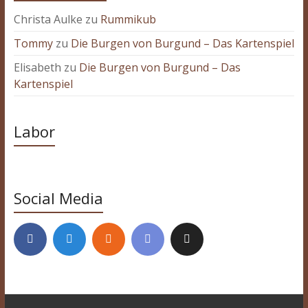
Christa Aulke
zu
Rummikub
Tommy
zu
Die Burgen von Burgund – Das Kartenspiel
Elisabeth
zu
Die Burgen von Burgund – Das
Kartenspiel
Labor
Social Media