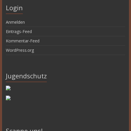
Login
Anmelden
Eintrags-Feed
Kommentar-Feed
WordPress.org
Jugendschutz
Scanne uns!