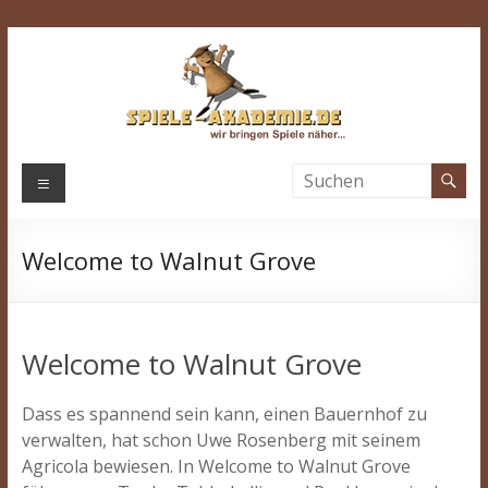
Zum
Inhalt
springen
Spiele-
Menü
Akademie.de
Welcome to Walnut Grove
Wir
bringen
Spiele
näher…
Welcome to Walnut Grove
Dass es spannend sein kann, einen Bauernhof zu
verwalten, hat schon Uwe Rosenberg mit seinem
Agricola bewiesen. In Welcome to Walnut Grove