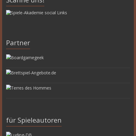
Partner
für Spieleautoren