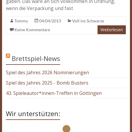
gaben. Das wäre an sich vollkommen in Ordnung,
wenn die Verpackung und fast
Tommy
04/04/2013
Voll ins Schwarze
Weiterlesen
Keine Kommentare
Brettspiel-News
Spiel des Jahres 2026 Nominierungen
Spiel des Jahres 2025 - Bomb Busters
43. Spieleautor*innen-Treffen in Göttingen
Wir unterstützen: