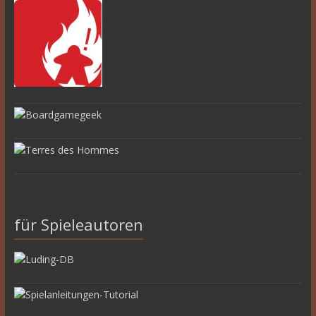
für Spieleautoren