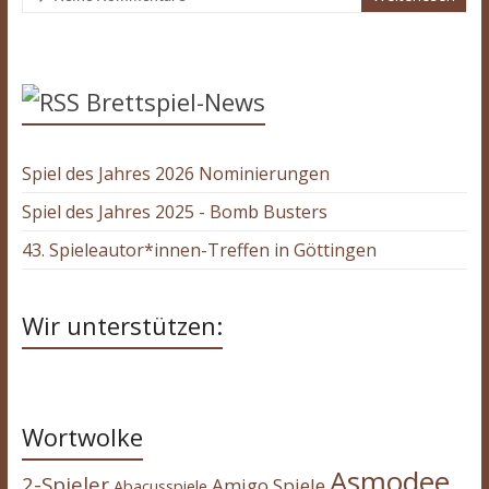
Brettspiel-News
Spiel des Jahres 2026 Nominierungen
Spiel des Jahres 2025 - Bomb Busters
43. Spieleautor*innen-Treffen in Göttingen
Wir unterstützen:
Wortwolke
Asmodee
2-Spieler
Amigo Spiele
Abacusspiele