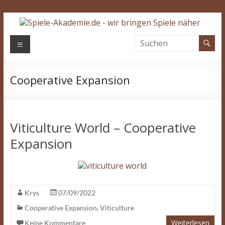
Zum
Inhalt
springen
Spiele-
Menü
Akademie.de
Cooperative Expansion
Wir
bringen
Spiele
näher…
Viticulture World – Cooperative
Expansion
Krys
07/09/2022
Cooperative Expansion
,
Viticulture
Weiterlesen
Keine Kommentare