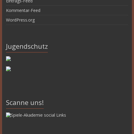
Eintrags-Feed
Kommentar-Feed
WordPress.org
Jugendschutz
Scanne uns!