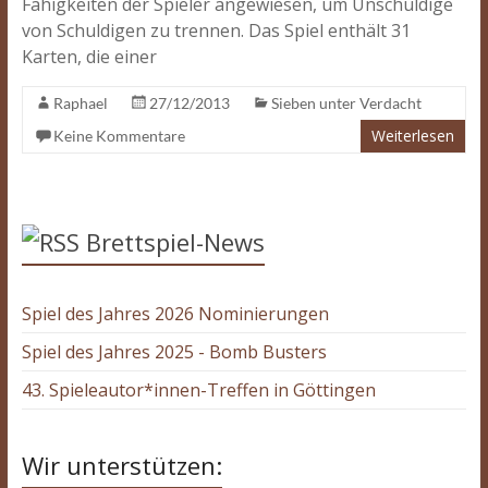
Fähigkeiten der Spieler angewiesen, um Unschuldige
von Schuldigen zu trennen. Das Spiel enthält 31
Karten, die einer
Raphael
27/12/2013
Sieben unter Verdacht
Weiterlesen
Keine Kommentare
Brettspiel-News
Spiel des Jahres 2026 Nominierungen
Spiel des Jahres 2025 - Bomb Busters
43. Spieleautor*innen-Treffen in Göttingen
Wir unterstützen: