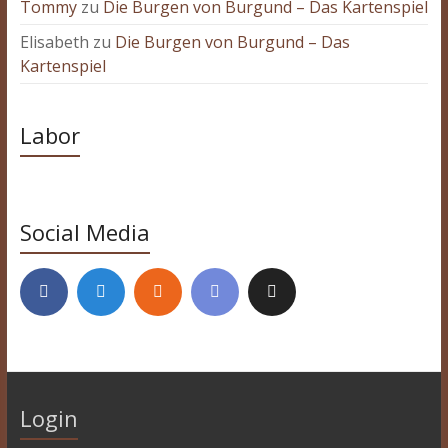
Tommy
zu
Die Burgen von Burgund – Das Kartenspiel
Elisabeth
zu
Die Burgen von Burgund – Das
Kartenspiel
Labor
Social Media
Login