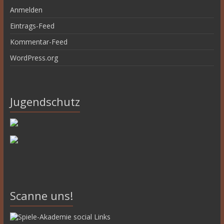
Anmelden
Eintrags-Feed
Kommentar-Feed
WordPress.org
Jugendschutz
Scanne uns!