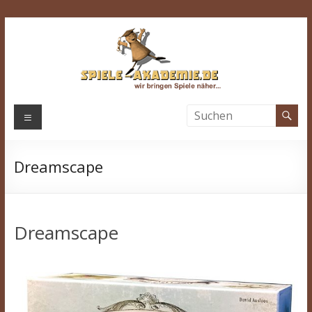
Zum
Inhalt
springen
Spiele-
Menü
Akademie.de
Dreamscape
Wir
bringen
Spiele
näher…
Dreamscape