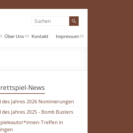
Über Uns
Kontakt
Impressum
rettspiel-News
l des Jahres 2026 Nominierungen
l des Jahres 2025 - Bomb Busters
Spieleautor*innen-Treffen in
tingen