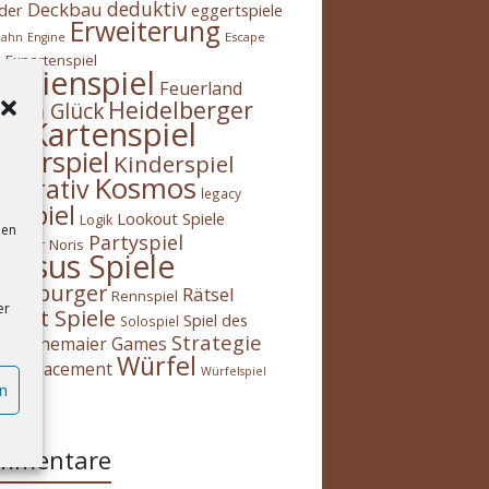
deduktiv
Deckbau
der
eggertspiele
Erweiterung
Escape
bahn
Engine
Expertenspiel
m
milienspiel
Feuerland
Heidelberger
s im Glück
Kartenspiel
H!
nnerspiel
Kinderspiel
Kosmos
operativ
legacy
gespiel
Lookout Spiele
Logik
den
Partyspiel
spieler
Noris
gasus Spiele
ensburger
Rätsel
Rennspiel
er
midt Spiele
Spiel des
Solospiel
Strategie
Stonemaier Games
es
Würfel
ker-placement
Würfelspiel
n
h
mmentare