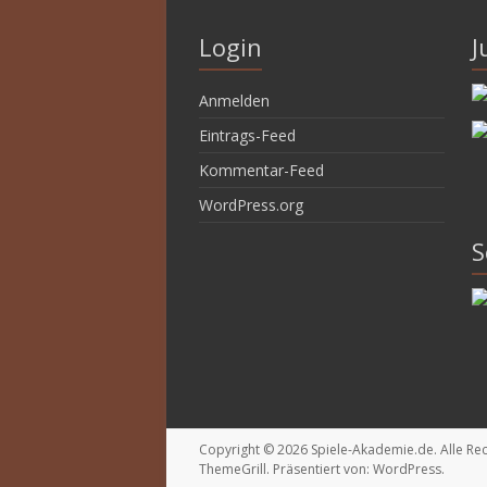
Login
J
Anmelden
Eintrags-Feed
Kommentar-Feed
WordPress.org
S
Copyright © 2026
Spiele-Akademie.de
. Alle R
ThemeGrill. Präsentiert von:
WordPress
.