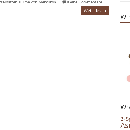
tselhaften Türme von Merkurya
Keine Kommentare
Weiterlesen
Wir
Wo
2-S
As