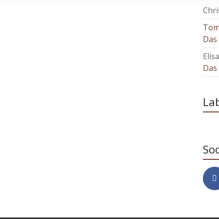
Chri
To
Das 
Elis
Das 
La
Soc