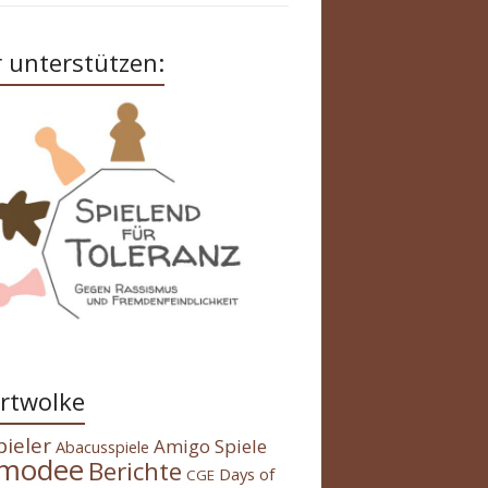
 unterstützen:
rtwolke
pieler
Amigo Spiele
Abacusspiele
modee
Berichte
Days of
CGE