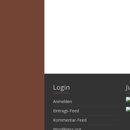
Login
J
Anmelden
Eintrags-Feed
Kommentar-Feed
WordPress.org