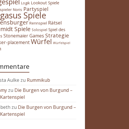
gespiel
Lookout Spiele
Logik
Partyspiel
spieler
Noris
gasus Spiele
ensburger
Rätsel
Rennspiel
midt Spiele
Spiel des
Solospiel
Strategie
Stonemaier Games
es
Würfel
ker-placement
Würfelspiel
h
mmentare
sta Aulke
zu
Rummikub
mmy
zu
Die Burgen von Burgund –
Kartenspiel
abeth
zu
Die Burgen von Burgund –
Kartenspiel