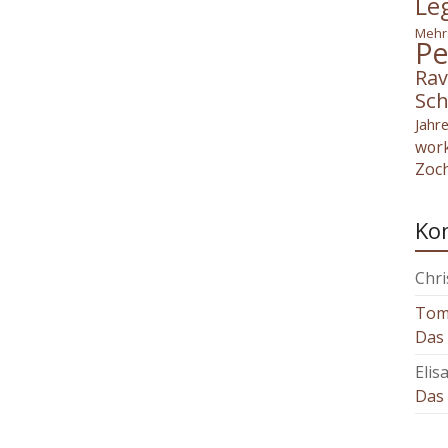
Le
Mehr
Pe
Rav
Sch
Jahr
wor
Zoc
Ko
Chri
To
Das 
Elis
Das 