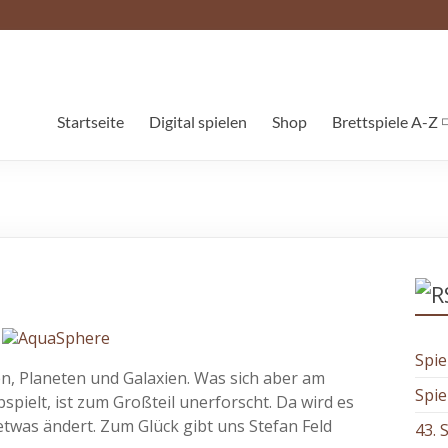
Startseite
Digital spielen
Shop
Brettspiele A-Z
Spie
n, Planeten und Galaxien. Was sich aber am
Spie
pielt, ist zum Großteil unerforscht. Da wird es
etwas ändert. Zum Glück gibt uns Stefan Feld
43. 