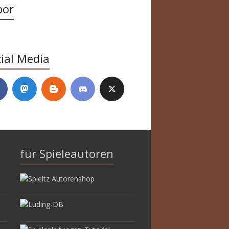
bor
ial Media
für Spieleautoren