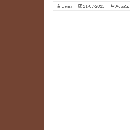
Denis
21/09/2015
AquaSp