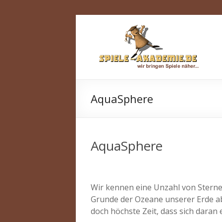
Zum
Spiele-
Inhalt
springen
Akademie.de
Wir
bringen
Spiele
AquaSphere
näher…
AquaSphere
Wir kennen eine Unzahl von Sterne
Grunde der Ozeane unserer Erde abs
doch höchste Zeit, dass sich daran 